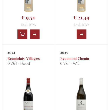
€ 9,50
€ 21,49
Excl. BTW
Excl. BTW
2024
2025
Beaujolais-Villages
Beaumont Chenin
0.75 l - Rood
0.75 l - Wit