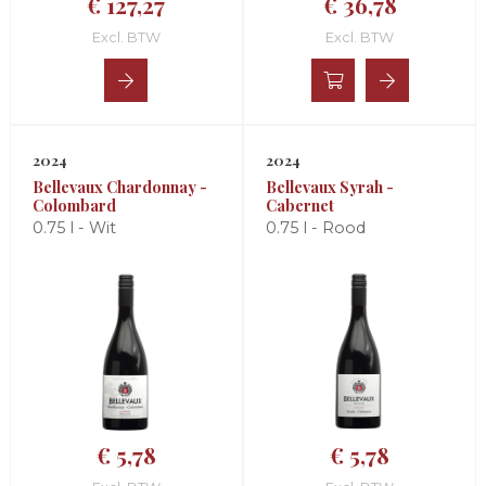
€ 127,27
€ 36,78
Excl. BTW
Excl. BTW
2024
2024
Bellevaux Chardonnay -
Bellevaux Syrah -
Colombard
Cabernet
0.75 l - Wit
0.75 l - Rood
€ 5,78
€ 5,78