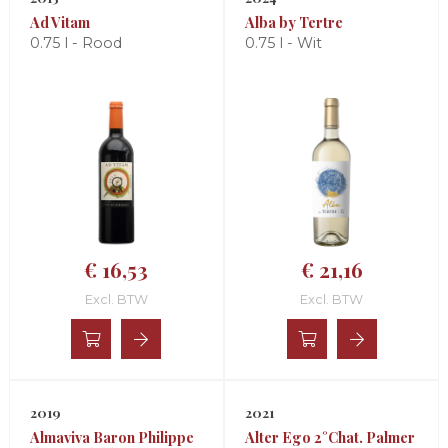
Ad Vitam
Alba by Tertre
0.75 l - Rood
0.75 l - Wit
€ 16,53
€ 21,16
Excl. BTW
Excl. BTW
2019
2021
Almaviva Baron Philippe
Alter Ego 2°Chat. Palmer