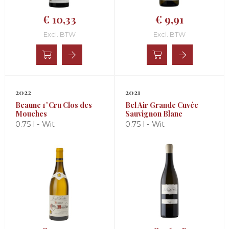
€ 10,33
€ 9,91
Excl. BTW
Excl. BTW
2022
2021
Beaune 1°Cru Clos des
Bel Air Grande Cuvée
Mouches
Sauvignon Blanc
0.75 l - Wit
0.75 l - Wit