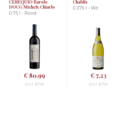
CEREQUIO Barolo
Chablis
DOCG Michele Chiarlo
0.375 l - Wit
0.75 l - Rood
€ 80,99
€ 7,23
Excl. BTW
Excl. BTW
2023
2023
Chablis
Chablis 1°Cru
Fourchaumes
0.75 l - Wit