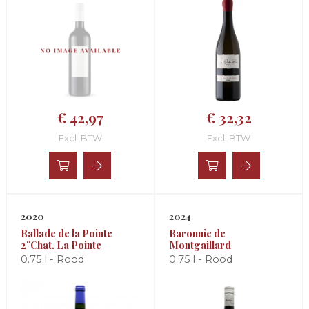
€ 42,97
€ 32,32
Excl. BTW
Excl. BTW
2020
2024
Ballade de la Pointe
Baronnie de
2°Chat. La Pointe
Montgaillard
0.75 l - Rood
0.75 l - Rood