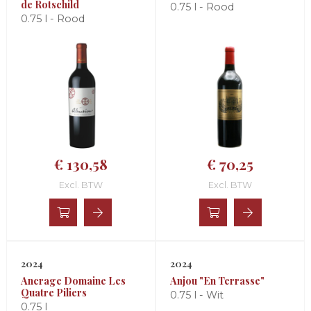
de Rotschild
0.75 l - Rood
0.75 l - Rood
€ 130,58
€ 70,25
Excl. BTW
Excl. BTW
2024
2024
Ancrage Domaine Les
Anjou "En Terrasse"
Quatre Piliers
0.75 l - Wit
0.75 l