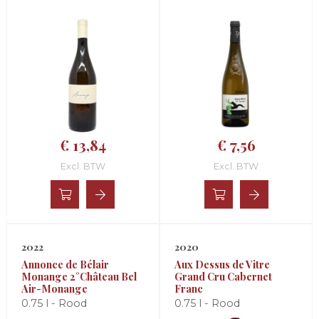
€ 13,84
€ 7,56
Excl. BTW
Excl. BTW
2022
2020
Annonce de Bélair
Aux Dessus de Vitre
Monange 2°Château Bel
Grand Cru Cabernet
Air-Monange
Franc
0.75 l - Rood
0.75 l - Rood